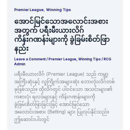
,
Premier League
Winning Tips
အောင်မြင်သောအလောင်းအစား
အတွက် ပရီးမီးယားလိဂ်
ကိန်းဂဏန်းများကို ခွဲခြမ်းစိတ်ဖြာ
နည်း
Leave a Comment
/
Premier League
,
Winning Tips
/
RCG
Admin
ပရီးမီးယားလိဂ် (Premier League) သည် ကမ္ဘာ့
အကြီးဆုံးနှင့် လူကြိုက်အများဆုံး ဘောလုံးလိဂ်တစ်
ခုဖြစ်သည်။ ထိုလိဂ်တွင် ပါဝင်သော အသင်းများ၏
ကစားပုံ၊ ရလဒ်များနှင့် ကိန်းဂဏန်းများကို
ခွဲခြမ်းစိတ်ဖြာခြင်းဖြင့် အောင်မြင်သော
အလောင်းအစား (Betting) များ ပြုလုပ်နိုင်သည်။
ဤဆောင်းပါးတွင်