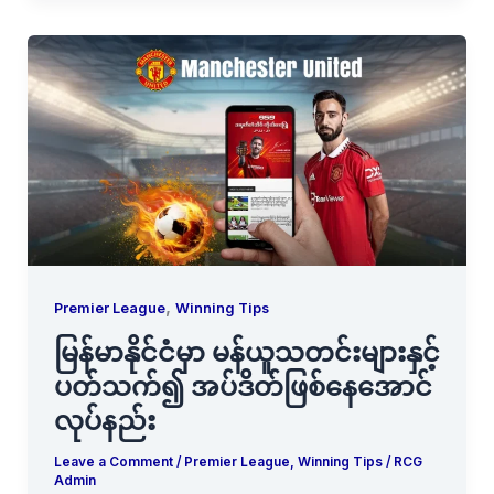
,
Premier League
Winning Tips
မြန်မာနိုင်ငံမှာ မန်ယူသတင်းများနှင့်
ပတ်သက်၍ အပ်ဒိတ်ဖြစ်နေအောင်
လုပ်နည်း
Leave a Comment
/
Premier League
,
Winning Tips
/
RCG
Admin