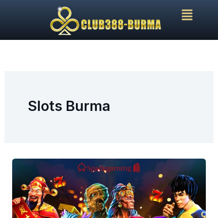
Skip
Menu
to
content
Slots Burma